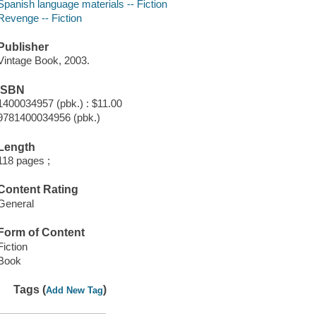
Spanish language materials -- Fiction
Revenge -- Fiction
Publisher
Vintage Book, 2003.
ISBN
1400034957 (pbk.) : $11.00
9781400034956 (pbk.)
Length
118 pages ;
Content Rating
General
Form of Content
Fiction
Book
Tags (
)
Add New Tag