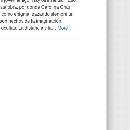
i joven amigo. Hay otra salida?. Eso
esta obra, por donde Carolina Grau
 y como enigma, trazando siempre un
n son hechos de la imaginación,
cultas. La distancia y la
…
More