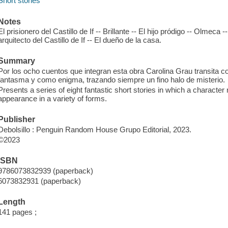
Short stories
Notes
El prisionero del Castillo de If -- Brillante -- El hijo pródigo -- Olmec
arquitecto del Castillo de If -- El dueño de la casa.
Summary
Por los ocho cuentos que integran esta obra Carolina Grau transita 
fantasma y como enigma, trazando siempre un fino halo de misterio.
Presents a series of eight fantastic short stories in which a charac
appearance in a variety of forms.
Publisher
Debolsillo : Penguin Random House Grupo Editorial, 2023.
©2023
ISBN
9786073832939 (paperback)
6073832931 (paperback)
Length
141 pages ;