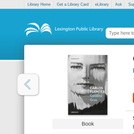
Library Home
Get a Library Card
eLibrary
Ask
Su
Book