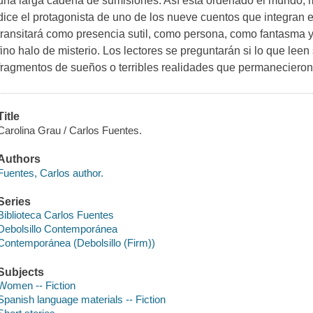
una larga cadena de sumisiones. Así está ordenado el mundo, m
dice el protagonista de uno de los nueve cuentos que integran 
transitará como presencia sutil, como persona, como fantasma
fino halo de misterio. Los lectores se preguntarán si lo que lee
fragmentos de sueños o terribles realidades que permanecieron o
Title
Carolina Grau / Carlos Fuentes.
Authors
Fuentes, Carlos author.
Series
Biblioteca Carlos Fuentes
Debolsillo Contemporánea
Contemporánea (Debolsillo (Firm))
Subjects
Women -- Fiction
Spanish language materials -- Fiction