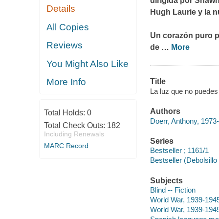
dirigida por Shawn
Details
Hugh Laurie y la n
All Copies
Un corazón puro pu
Reviews
de
…
More
You Might Also Like
More Info
Title
La luz que no puedes 
Authors
Total Holds:
0
Doerr, Anthony, 1973-
Total Check Outs:
182
Including Renewals
Series
MARC Record
Bestseller ; 1161/1
Bestseller (Debolsillo
Subjects
Blind -- Fiction
World War, 1939-1945 
World War, 1939-1945 