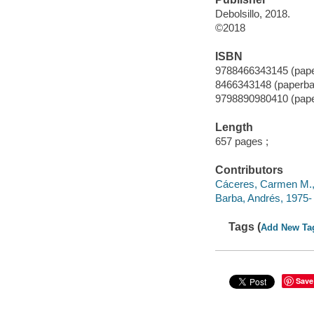
Debolsillo, 2018.
©2018
ISBN
9788466343145 (pap
8466343148 (paperba
9798890980410 (pap
Length
657 pages ;
Contributors
Cáceres, Carmen M., 
Barba, Andrés, 1975- 
Tags (
Add New Ta
Save