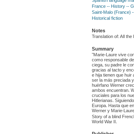
Spanish language mate
France -- History -- 
Saint-Malo (France) --
Historical fiction
Notes
Translation of: All the
Summary
"Marie-Laure vive con
como responsable de 
ciega, su padre le co
gracias al tacto y en
e hija tienen que huir
ser la más preciada 
huérfano Werner crec
ambos encuentran. We
cruciales para los nu
Hitlerianas. Siguiendo
Europa. Hasta que en 
Werner y Marie-Laure
Story of a blind Fren
World War II.
Publisher