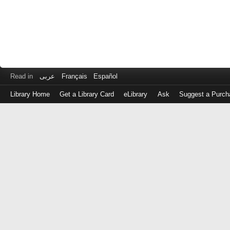
Read in
عربى
Français
Español
Library Home
Get a Library Card
eLibrary
Ask
Suggest a Purch
Log
in
with
either
your
Library
Card
Number
or
EZ
Login
Library