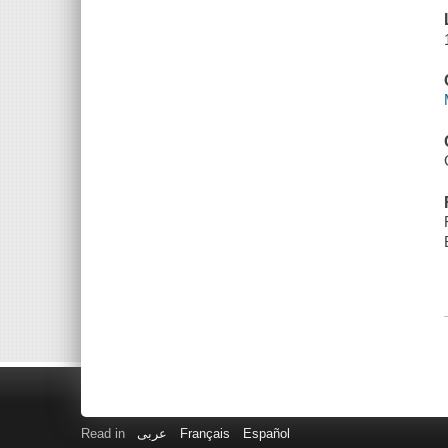
Read in
عربى
Français
Español