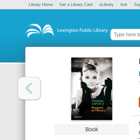
Library Home
Get a Library Card
eLibrary
Ask
Su
Book