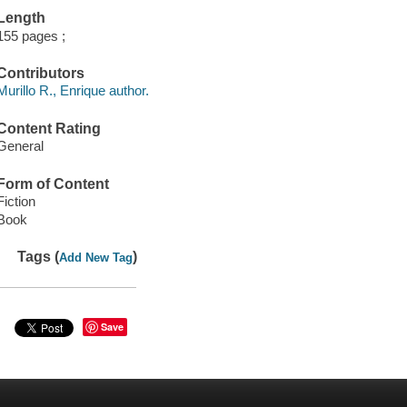
Length
155 pages ;
Contributors
Murillo R., Enrique author.
Content Rating
General
Form of Content
Fiction
Book
Tags (
)
Add New Tag
Save