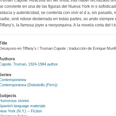
Truman Capote. Atractiva sin ser linda, tras haber rechazado un
se convierte en una de las figuras del Nueva York m s sofistica
astucia y autenticidad, se contenta con vivir el d a, sin pasado,
nadie, sinti ndose desterrada en todas partes, so ando siempre 
Tiffany's, la famosa joyer a neoyorquina. A la novela corta del t 
Title
Desayuno en Tiffany's / Truman Capote ; traducción de Enrique Murill
Authors
Capote, Truman, 1924-1984 author.
Series
Contemporánea
Contemporánea (Debolsillo (Firm))
Subjects
Humorous stories
Spanish language materials
New York (N.Y.) -- Fiction