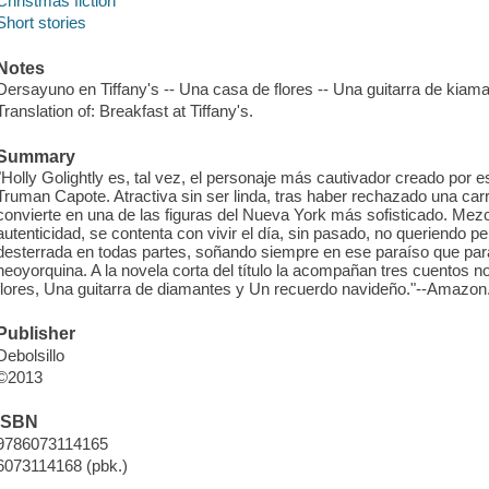
Christmas fiction
Short stories
Notes
Dersayuno en Tiffany's -- Una casa de flores -- Una guitarra de kiama
Translation of: Breakfast at Tiffany's.
Summary
"Holly Golightly es, tal vez, el personaje más cautivador creado por 
Truman Capote. Atractiva sin ser linda, tras haber rechazado una carr
convierte en una de las figuras del Nueva York más sofisticado. Mezcl
autenticidad, se contenta con vivir el día, sin pasado, no queriendo pe
desterrada en todas partes, soñando siempre en ese paraíso que para 
neoyorquina. A la novela corta del título la acompañan tres cuentos
flores, Una guitarra de diamantes y Un recuerdo navideño."--Amazon
Publisher
Debolsillo
©2013
ISBN
9786073114165
6073114168 (pbk.)