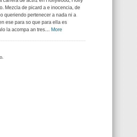
a carrera de actriz en Hollywood, Holly
do. Mezcla de picard a e inocencia, de
 no queriendo pertenecer a nada ni a
en ese para so que para ella es
tulo la acompa an tres
…
More
o.