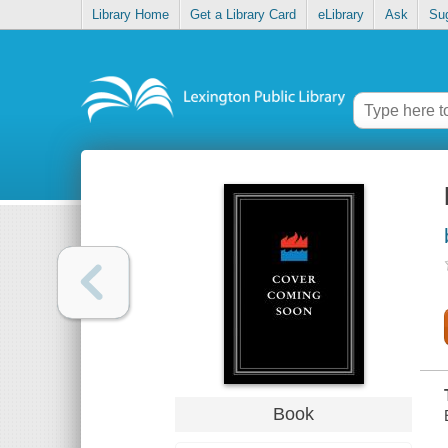
Library Home
Get a Library Card
eLibrary
Ask
Su
Book