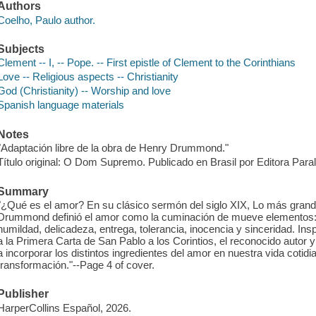
Authors
Coelho, Paulo author.
Subjects
Clement -- I, -- Pope. -- First epistle of Clement to the Corinthians
Love -- Religious aspects -- Christianity
God (Christianity) -- Worship and love
Spanish language materials
Notes
"Adaptación libre de la obra de Henry Drummond."
Título original: O Dom Supremo. Publicado en Brasil por Editora Paral
Summary
"¿Qué es el amor? En su clásico sermón del siglo XIX, Lo más gra
Drummond definió el amor como la cuminación de mueve elementos:
humildad, delicadeza, entrega, tolerancia, inocencia y sinceridad. Ins
a la Primera Carta de San Pablo a los Corintios, el reconocido autor y
a incorporar los distintos ingredientes del amor en nuestra vida coti
transformación."--Page 4 of cover.
Publisher
HarperCollins Español, 2026.