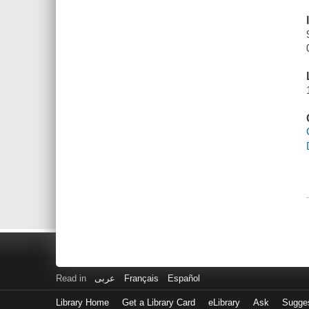
Read in
عربى
Français
Español
Library Home
Get a Library Card
eLibrary
Ask
Sugge