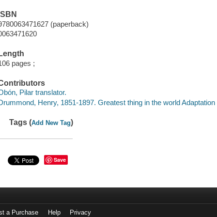
ISBN
9780063471627 (paperback)
0063471620
Length
106 pages ;
Contributors
Obón, Pilar translator.
Drummond, Henry, 1851-1897. Greatest thing in the world Adaptation 
Tags (
)
Add New Tag
Save
st a Purchase
Help
Privacy