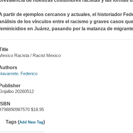
prevalencia de nuestras costumbres racistas y las formas
A partir de ejemplos cercanos y actuales, el historiador Fede
análisis de los vínculos entre el racismo y graves casos q
feminicidios en Juárez, pasando por la matanza de migran
Title
Mexico Racista / Racist Mexico
Authors
Navarrete, Federico
Publisher
Grijalbo 20260512
ISBN
9798890987570 $18.95
Tags (
)
Add New Tag