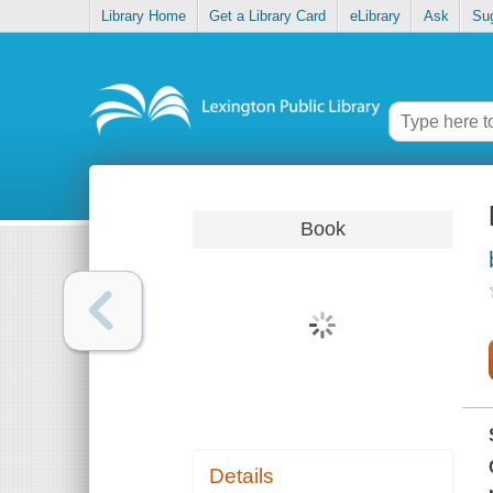
Library Home
Get a Library Card
eLibrary
Ask
Su
Book
Details