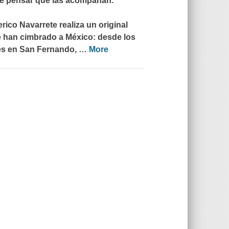
 de pensar que las acompañan.
rico Navarrete realiza un original
ue han cimbrado a México: desde los
tes en San Fernando,
…
More