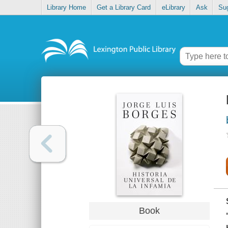
Library Home
Get a Library Card
eLibrary
Ask
Su
Book