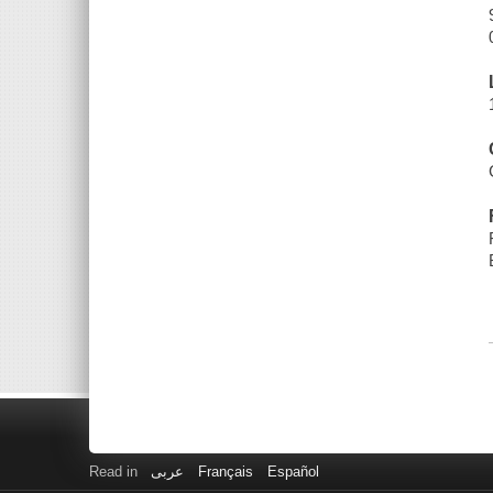
Read in
عربى
Français
Español