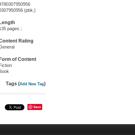
9780307950956
0307950956 (pbk.)
Length
135 pages ;
Content Rating
General
Form of Content
Fiction
Book
Tags (
)
Add New Tag
Save