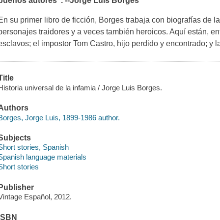
buenos autores
". --Jorge Luis Borges
En su primer libro de ficción, Borges trabaja con biografías de 
personajes traidores y a veces también heroicos. Aquí están, ent
esclavos; el impostor Tom Castro, hijo perdido y encontrado; y l
Title
Historia universal de la infamia / Jorge Luis Borges.
Authors
Borges, Jorge Luis, 1899-1986 author.
Subjects
Short stories, Spanish
Spanish language materials
Short stories
Publisher
Vintage Español, 2012.
ISBN