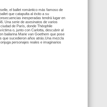
lle, el ballet romántico más famoso de
allet que catapulta al éxito a su
 consecuencias inesperadas tendrá lugar en
66. Una serie de asesinatos de varios
ciudad de París, donde Théophile
íctima o, junto con Carlotta, descubrir al
oven bailarina Marie van Goethem que pose
tos que sucedieron años atrás.Una mezcla
s conjuga personajes reales e imaginarios