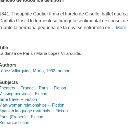
famoso de todos los tiempos?
1841. Théophile Gautier firma el libreto de Giselle, ballet que ca
Carlotta Grisi. Un tormentoso triángulo sentimental de consecu
cuanto la hermana pequeña de la diva se entrometa en
…
More
Title
La danza de París / María López Villarquide.
Authors
López Villarquide, María, 1982- author.
Subjects
Theaters -- France -- Paris -- Fiction
Missing persons -- Fiction
Time travel -- Fiction
Man-woman relationships -- Fiction
Spanish language materials -- Fiction
Paris (France) -- Fiction
Romance fiction