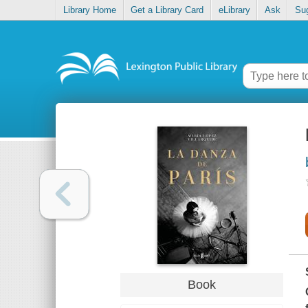
Library Home
Get a Library Card
eLibrary
Ask
Su
Book