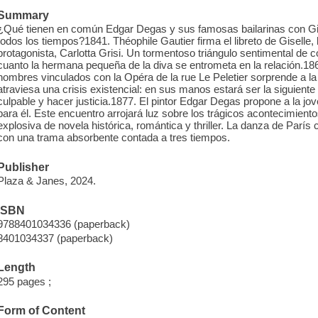
Summary
¿Qué tienen en común Edgar Degas y sus famosas bailarinas con Gise
todos los tiempos?1841. Théophile Gautier firma el libreto de Giselle, b
protagonista, Carlotta Grisi. Un tormentoso triángulo sentimental de
cuanto la hermana pequeña de la diva se entrometa en la relación.18
hombres vinculados con la Opéra de la rue Le Peletier sorprende a la 
atraviesa una crisis existencial: en sus manos estará ser la siguiente v
culpable y hacer justicia.1877. El pintor Edgar Degas propone a la j
para él. Este encuentro arrojará luz sobre los trágicos acontecimien
explosiva de novela histórica, romántica y thriller. La danza de Parí
con una trama absorbente contada a tres tiempos.
Publisher
Plaza & Janes, 2024.
ISBN
9788401034336 (paperback)
8401034337 (paperback)
Length
295 pages ;
Form of Content