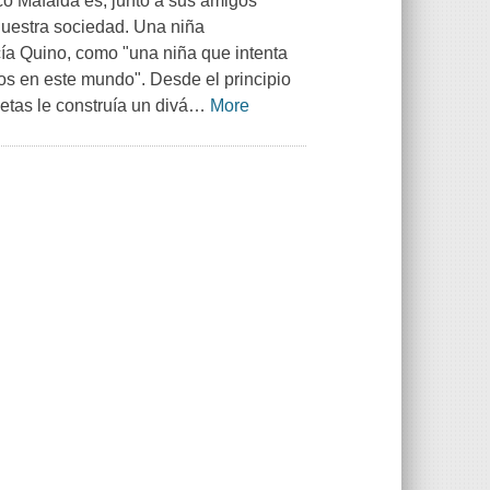
o Mafalda es, junto a sus amigos
 nuestra sociedad. Una niña
cía Quino, como "una niña que intenta
os en este mundo". Desde el principio
ñetas le construía un divá
…
More