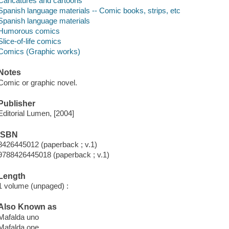
Caricatures and cartoons
Spanish language materials -- Comic books, strips, etc
Spanish language materials
Humorous comics
Slice-of-life comics
Comics (Graphic works)
Notes
Comic or graphic novel.
Publisher
Editorial Lumen, [2004]
ISBN
8426445012 (paperback ; v.1)
9788426445018 (paperback ; v.1)
Length
1 volume (unpaged) :
Also Known as
Mafalda uno
Mafalda one