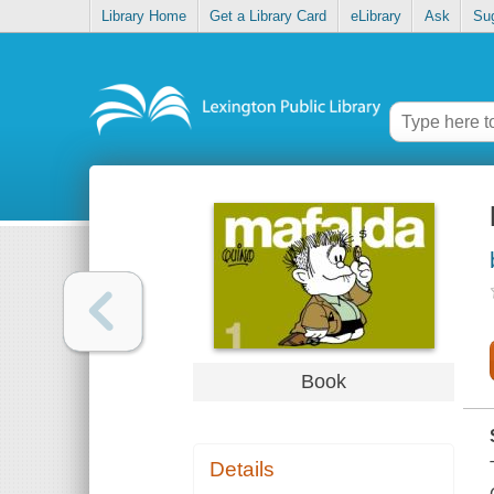
Library Home
Get a Library Card
eLibrary
Ask
Su
Book
Details