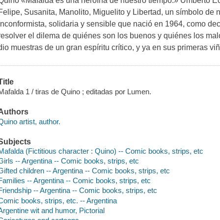
Quino «Mafalda es una heroína de nuestro tiempo.» Umberto Ec
Felipe, Susanita, Manolito, Miguelito y Libertad, un símbolo de
inconformista, solidaria y sensible que nació en 1964, como de
resolver el dilema de quiénes son los buenos y quiénes los mal
dio muestras de un gran espíritu crítico, y ya en sus primeras vi
Title
Mafalda 1 / tiras de Quino ; editadas por Lumen.
Authors
Quino artist, author.
Subjects
Mafalda (Fictitious character : Quino) -- Comic books, strips, etc
Girls -- Argentina -- Comic books, strips, etc
Gifted children -- Argentina -- Comic books, strips, etc
Families -- Argentina -- Comic books, strips, etc
Friendship -- Argentina -- Comic books, strips, etc
Comic books, strips, etc. -- Argentina
Argentine wit and humor, Pictorial