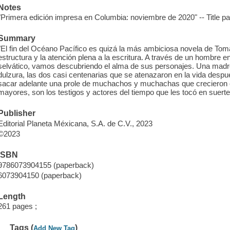
Notes
"Primera edición impresa en Columbia: noviembre de 2020" -- Title p
Summary
"El fin del Océano Pacífico es quizá la más ambiciosa novela de Tom
estructura y la atención plena a la escritura. A través de un hombre e
selvático, vamos descubriendo el alma de sus personajes. Una madre
dulzura, las dos casi centenarias que se atenazaron en la vida despu
sacar adelante una prole de muchachos y muchachas que crecieron en
mayores, son los testigos y actores del tiempo que les tocó en suert
Publisher
Editorial Planeta Méxicana, S.A. de C.V., 2023
©2023
ISBN
9786073904155 (paperback)
6073904150 (paperback)
Length
261 pages ;
Tags (
)
Add New Tag