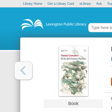
Library Home
Get a Library Card
eLibrary
Ask
Su
Book