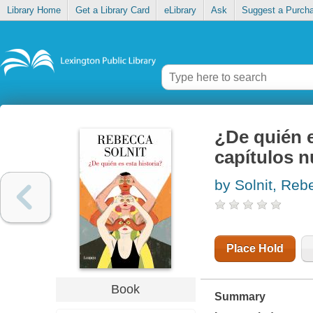
Library Home
Get a Library Card
eLibrary
Ask
Suggest a Purch
¿De quién e
capítulos 
by Solnit, Reb
Place Hold
Book
Summary