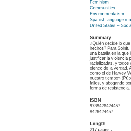
Feminism
Communities
Environmentalism
Spanish language mat
United States -- Socia
Summary
¿Quién decide lo que
hechos? Para Solnit, 
una batalla en la que 
justificar la violenc
racializadas, y todos
elenco de la verdad. 
como el de Harvey We
nuestro tiempo» (Púb
fallos, y abogando po
forma de resistencia. [
ISBN
9788426424457
8426424457
Length
217 pages :