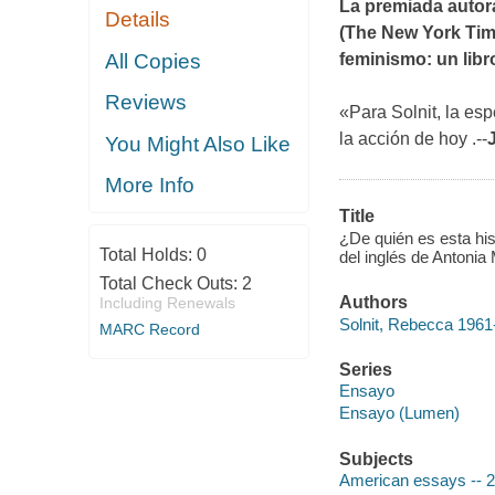
La premiada autor
Details
(
The New York Ti
All Copies
feminismo: un libr
Reviews
«Para Solnit, la es
la acción de hoy .--
You Might Also Like
More Info
Title
¿De quién es esta his
Total Holds:
0
del inglés de Antonia 
Total Check Outs:
2
Authors
Including Renewals
Solnit, Rebecca 1961-
MARC Record
Series
Ensayo
Ensayo (Lumen)
Subjects
American essays -- 2