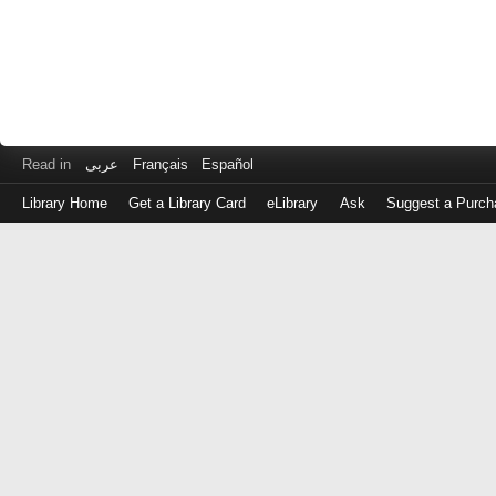
Read in
عربى
Français
Español
Library Home
Get a Library Card
eLibrary
Ask
Suggest a Purch
Log
in
with
either
your
Library
Card
Number
or
EZ
Login
Library